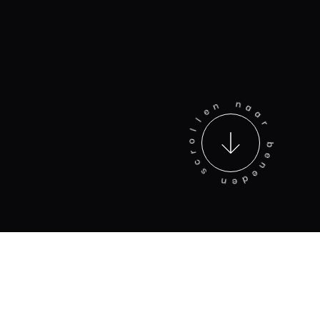
l
e
l
n
o
r
n
c
a
s
a
r
n
e
b
d
e
e
n
SAMEN