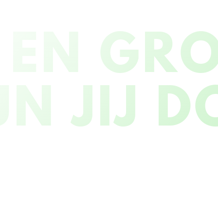
 EN GR
N JIJ D
WGROEN