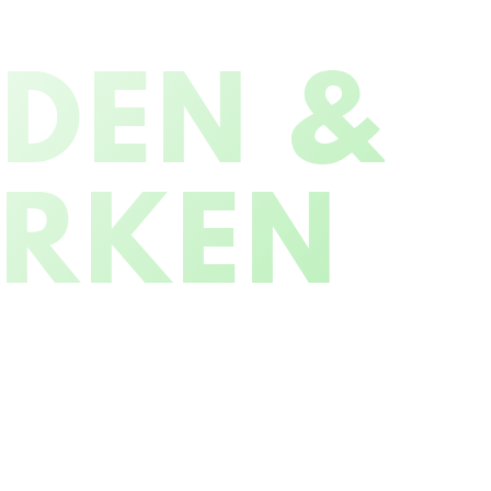
NDEN &
ERKEN
WGROEN