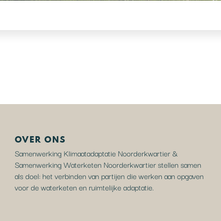
OVER ONS
Samenwerking Klimaatadaptatie Noorderkwartier &
Samenwerking Waterketen Noorderkwartier stellen samen
als doel: het verbinden van partijen die werken aan opgaven
voor de waterketen en ruimtelijke adaptatie.