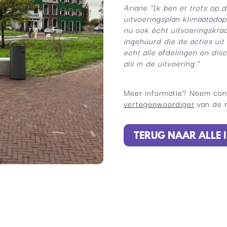
Ariane "Ik ben er trots op 
uitvoeringsplan klimaatadap
nu ook écht uitvoeringskrac
ingehuurd die de acties ui
echt alle afdelingen en disc
als in de uitvoering."
Meer informatie? Neem con
vertegenwoordiger
van de r
TERUG NAAR ALLE I