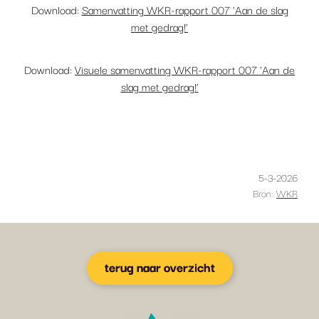
Download:
Samenvatting WKR-rapport 007 'Aan de slag
met gedrag!'
Download:
Visuele samenvatting WKR-rapport 007 'Aan de
slag met gedrag!'
5-3-2026
Bron:
WKR
terug naar overzicht