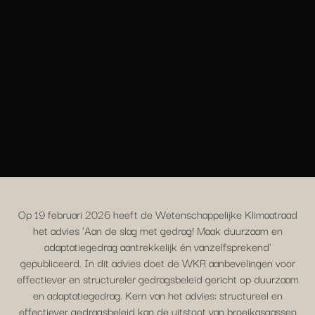
Op 19 februari 2026 heeft de Wetenschappelijke Klimaatraad
het advies 'Aan de slag met gedrag! Maak duurzaam en
adaptatiegedrag aantrekkelijk én vanzelfsprekend'
gepubliceerd. In dit advies doet de WKR aanbevelingen voor
effectiever en structureler gedragsbeleid gericht op duurzaam
en adaptatiegedrag. Kern van het advies: structureel en
effectiever gedragsbeleid kan de uitstoot van broeikasgassen