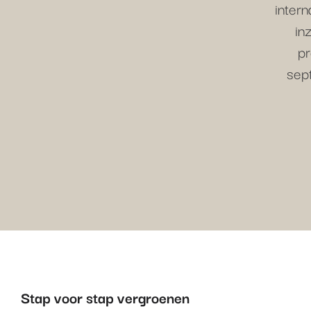
intern
in
pr
sep
Stap voor stap vergroenen