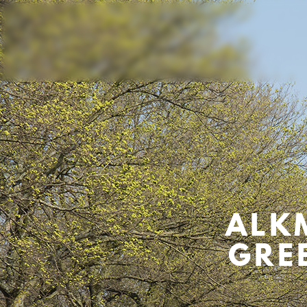
ALK
GRE