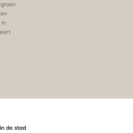
r groen
een
 in
eert
in de stad