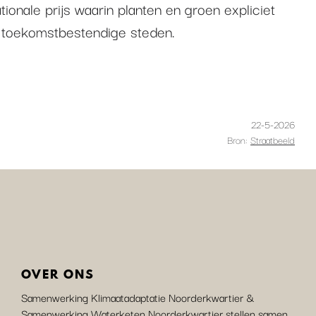
tionale prijs waarin planten en groen expliciet
r toekomstbestendige steden.
22-5-2026
Bron:
Straatbeeld
OVER ONS
Samenwerking Klimaatadaptatie Noorderkwartier &
Samenwerking Waterketen Noorderkwartier stellen samen