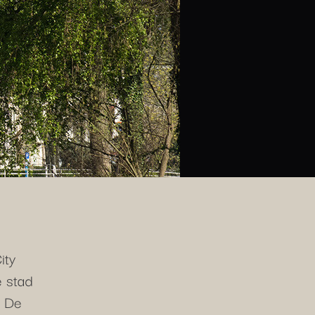
ity
 stad
. De