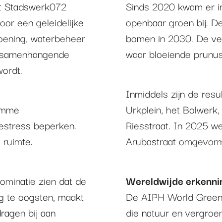
t Stadswerk072
Sinds 2020 kwam er i
oor een geleidelijke
openbaar groen bij. D
oening, waterbeheer
bomen in 2030. De ve
en samenhangende
waar bloeiende prunus
wordt.
Inmiddels zijn de resu
limme
Urkplein, het Bolwerk
estress beperken.
Riesstraat. In 2025 w
 ruimte.
Arubastraat omgevormd
ominatie zien dat de
Wereldwijde erkenni
g te oogsten, maakt
De AIPH World Green 
dragen bij aan
die natuur en vergroeni