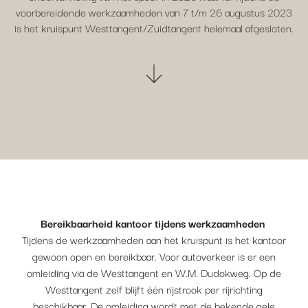
voorbereidende werkzaamheden van 7 t/m 26 augustus 2023
is het kruispunt Westtangent/Zuidtangent helemaal afgesloten.
Bereikbaarheid kantoor tijdens werkzaamheden
Tijdens de werkzaamheden aan het kruispunt is het kantoor
gewoon open en bereikbaar. Voor autoverkeer is er een
omleiding via de Westtangent en W.M. Dudokweg. Op de
Westtangent zelf blijft één rijstrook per rijrichting
beschikbaar. De omleiding wordt met de bekende gele