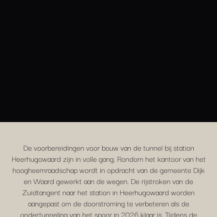
De voorbereidingen voor bouw van de tunnel bij station
Heerhugowaard zijn in volle gang. Rondom het kantoor van het
hoogheemraadschap wordt in opdracht van de gemeente Dijk
en Waard gewerkt aan de wegen. De rijstroken van de
Zuidtangent naar het station in Heerhugowaard worden
aangepast om de doorstroming te verbeteren als de
ondertunneling van het spoor in 2026 klaar is. Tijdens de