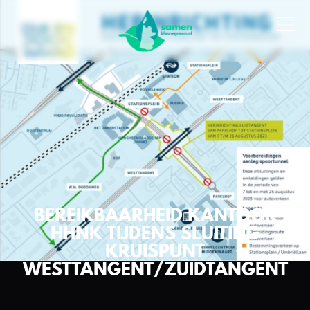
BEREIKBAARHEID KANTOOR
HHNK TIJDENS SLUITING
KRUISPUNT
WESTTANGENT/ZUIDTANGENT