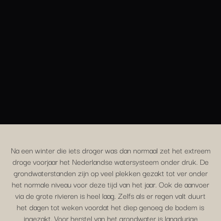
Na een winter die iets droger was dan normaal zet het extreem
droge voorjaar het Nederlandse watersysteem onder druk. De
grondwaterstanden zijn op veel plekken gezakt tot ver onder
het normale niveau voor deze tijd van het jaar. Ook de aanvoer
via de grote rivieren is heel laag. Zelfs als er regen valt duurt
het dagen tot weken voordat het diep genoeg de bodem is
ingezakt. Voor herstel van het grondwater is langdurige