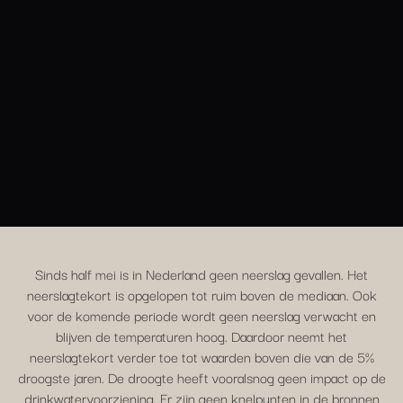
Sinds half mei is in Nederland geen neerslag gevallen. Het
neerslagtekort is opgelopen tot ruim boven de mediaan. Ook
voor de komende periode wordt geen neerslag verwacht en
blijven de temperaturen hoog. Daardoor neemt het
neerslagtekort verder toe tot waarden boven die van de 5%
droogste jaren. De droogte heeft vooralsnog geen impact op de
drinkwatervoorziening. Er zijn geen knelpunten in de bronnen