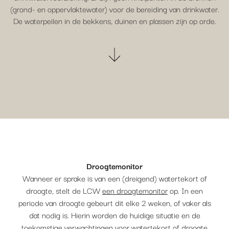
(grond- en oppervlaktewater) voor de bereiding van drinkwater.
De waterpeilen in de bekkens, duinen en plassen zijn op orde.
Droogtemonitor
Wanneer er sprake is van een (dreigend) watertekort of
droogte, stelt de LCW
een droogtemonitor
op. In een
periode van droogte gebeurt dit elke 2 weken, of vaker als
dat nodig is. Hierin worden de huidige situatie en de
toekomstige verwachtingen voor watertekort of droogte