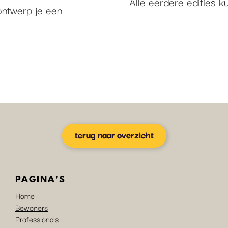
Alle eerdere edities k
ntwerp je een
terug naar overzicht
PAGINA'S
Home
Bewoners
Professionals