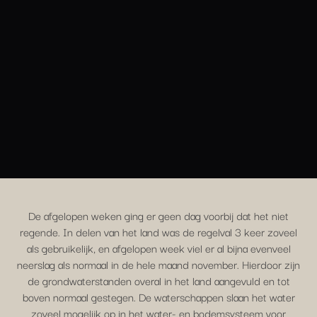
De afgelopen weken ging er geen dag voorbij dat het niet
regende. In delen van het land was de regelval 3 keer zoveel
als gebruikelijk, en afgelopen week viel er al bijna evenveel
neerslag als normaal in de hele maand november. Hierdoor zijn
de grondwaterstanden overal in het land aangevuld en tot
boven normaal gestegen. De waterschappen slaan het water
zoveel mogelijk op in het water- en bodemsysteem voor