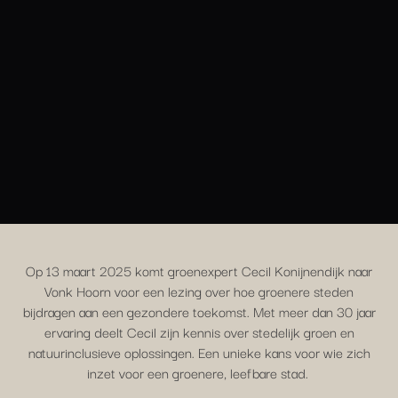
Op 13 maart 2025 komt groenexpert Cecil Konijnendijk naar
Vonk Hoorn voor een lezing over hoe groenere steden
bijdragen aan een gezondere toekomst. Met meer dan 30 jaar
ervaring deelt Cecil zijn kennis over stedelijk groen en
natuurinclusieve oplossingen. Een unieke kans voor wie zich
inzet voor een groenere, leefbare stad.