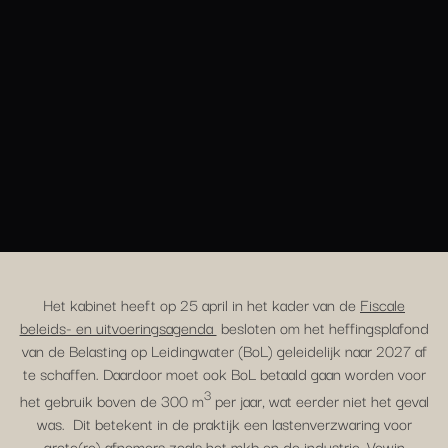
Het kabinet heeft op 25 april in het kader van de
Fiscale
beleids- en uitvoeringsagenda
besloten om het heffingsplafond
van de Belasting op Leidingwater (BoL) geleidelijk naar 2027 af
te schaffen. Daardoor moet ook BoL betaald gaan worden voor
3
het gebruik boven de 300 m
per jaar, wat eerder niet het geval
was. Dit betekent in de praktijk een lastenverzwaring voor
grote(re) afnemers zoals het mkb en de industrie. Vewin