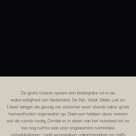
De grote rivieren spelen een belangrijke rol in de
waterveiligheid van Nederland. De Rijn, Waal, Maas, Lek en
IJssel vangen als gevolg van extremer weer steeds vaker grote
hoeveelheden regenwater op. Daarvoor hebben deze rivieren
wel de ruimte nodig. Omdat er in delen van het rivierbed tot nu
toe nog ruimte was voor ongewenste ruimtelijke
ontwikkelingen, zoals woonwijken, vakantieparken en zelfs