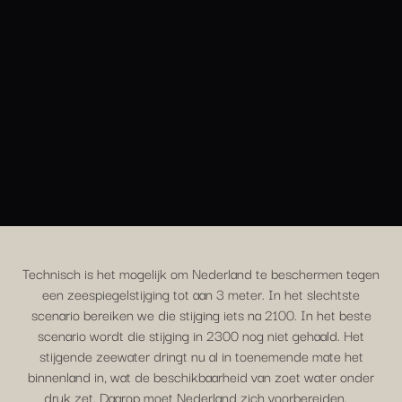
Technisch is het mogelijk om Nederland te beschermen tegen
een zeespiegelstijging tot aan 3 meter. In het slechtste
scenario bereiken we die stijging iets na 2100. In het beste
scenario wordt die stijging in 2300 nog niet gehaald. Het
stijgende zeewater dringt nu al in toenemende mate het
binnenland in, wat de beschikbaarheid van zoet water onder
druk zet. Daarop moet Nederland zich voorbereiden.