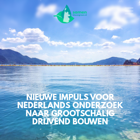
NIEUWE IMPULS VOOR
NEDERLANDS ONDERZOEK
NAAR GROOTSCHALIG
DRIJVEND BOUWEN