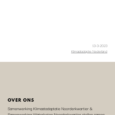
13-3-2023
Klimaatadaptie Nederland
OVER ONS
Samenwerking Klimaatadaptatie Noorderkwartier &
Samenwerking Waterketen Noorderkwartier stellen samen