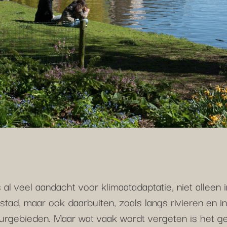
s al veel aandacht voor klimaatadaptatie, niet alleen 
stad, maar ook daarbuiten, zoals langs rivieren en in
urgebieden. Maar wat vaak wordt vergeten is het g