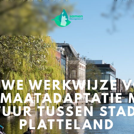
UWE WERKWIJZE 
IMAATADAPTATIE 
UUR TUSSEN STA
PLATTELAND