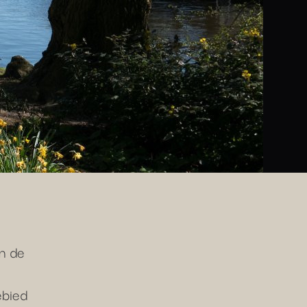
in de
ebied