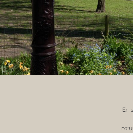
Er i
natu