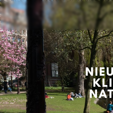
NIE
KL
NAT