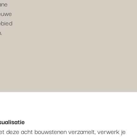
ane
ieuwe
ebied
.
ualisatie
met deze acht bouwstenen verzamelt, verwerk je