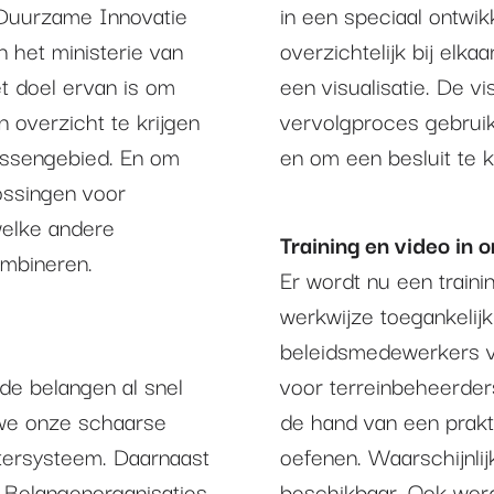
 Duurzame Innovatie
in een speciaal ontwik
 het ministerie van
overzichtelijk bij elka
t doel ervan is om
een visualisatie. De v
 overzicht te krijgen
vervolgproces gebruik
tussengebied. En om
en om een besluit te 
lossingen voor
welke andere
Training en video in 
ombineren.
Er wordt nu een train
werkwijze toegankelijk
beleidsmedewerkers v
de belangen al snel
voor terreinbeheerder
 we onze schaarse
de hand van een prakt
tersysteem. Daarnaast
oefenen. Waarschijnlijk
. Belangenorganisaties,
beschikbaar. Ook word