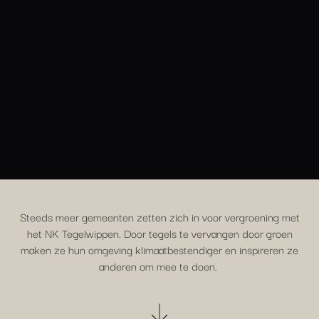
Steeds meer gemeenten zetten zich in voor vergroening met
het NK Tegelwippen. Door tegels te vervangen door groen
maken ze hun omgeving klimaatbestendiger en inspireren ze
anderen om mee te doen.