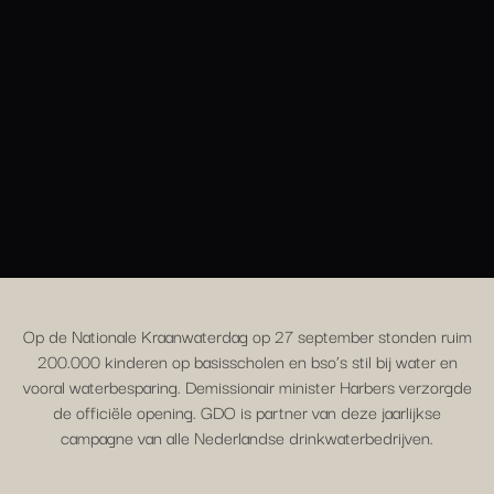
Op de Nationale Kraanwaterdag op 27 september stonden ruim
200.000 kinderen op basisscholen en bso’s stil bij water en
vooral waterbesparing. Demissionair minister Harbers verzorgde
de officiële opening. GDO is partner van deze jaarlijkse
campagne van alle Nederlandse drinkwaterbedrijven.