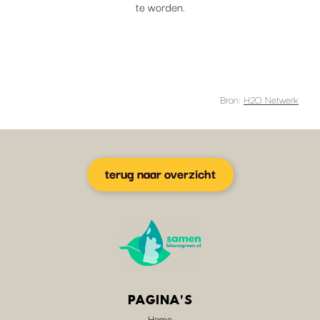
te worden.
Bron:
H2O Netwerk
terug naar overzicht
PAGINA'S
Home