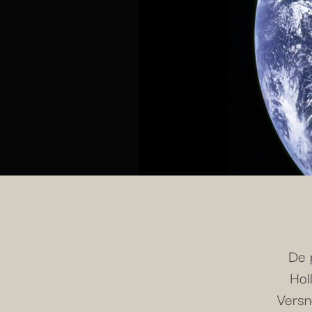
De 
Hol
Versn