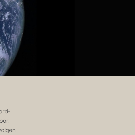
ord-
oor.
volgen