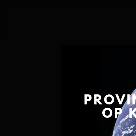
PROVI
OP 