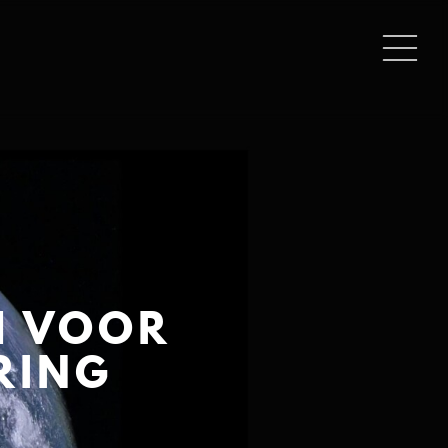
H VOOR
RING