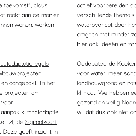
e toekomst”, aldus
actief voorbereiden o
t raakt aan de manier
verschillende thema's
kunnen wonen, werken
wateroverlast door he
omgaan met minder zo
hier ook ideeën en zo
maatadaptatieregels
Gedeputeerde Kocken:
uwbouwprojecten
voor water, meer sch
 en aangepakt. In het
landbouwgrond en nat
re projecten om
klimaat. We hebben ee
 voor
gezond en veilig Noord
e aanpak klimaatadaptie
wij dat dus ook niet d
elt zij de
Signaalkaart
. Deze geeft inzicht in