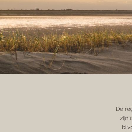
De reg
zijn
bij