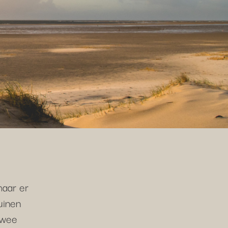
maar er
uinen
twee