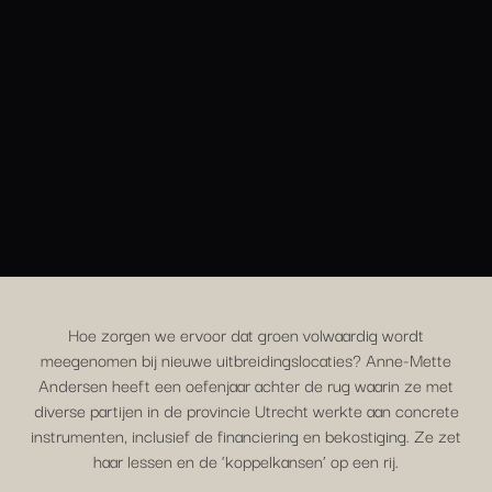
Hoe zorgen we ervoor dat groen volwaardig wordt
meegenomen bij nieuwe uitbreidingslocaties? Anne-Mette
Andersen heeft een oefenjaar achter de rug waarin ze met
diverse partijen in de provincie Utrecht werkte aan concrete
instrumenten, inclusief de financiering en bekostiging. Ze zet
haar lessen en de ‘koppelkansen’ op een rij.