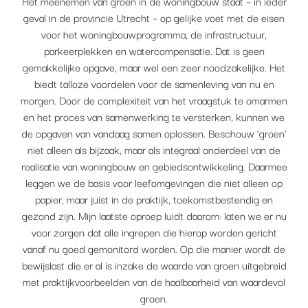
Het meenemen van groen in de woningbouw staat – in ieder
geval in de provincie Utrecht – op gelijke voet met de eisen
voor het woningbouwprogramma, de infrastructuur,
parkeerplekken en watercompensatie. Dat is geen
gemakkelijke opgave, maar wel een zeer noodzakelijke. Het
biedt talloze voordelen voor de samenleving van nu en
morgen. Door de complexiteit van het vraagstuk te omarmen
en het proces van samenwerking te versterken, kunnen we
de opgaven van vandaag samen oplossen. Beschouw ‘groen’
niet alleen als bijzaak, maar als integraal onderdeel van de
realisatie van woningbouw en gebiedsontwikkeling. Daarmee
leggen we de basis voor leefomgevingen die niet alleen op
papier, maar juist in de praktijk, toekomstbestendig en
gezond zijn. Mijn laatste oproep luidt daarom: laten we er nu
voor zorgen dat alle ingrepen die hierop worden gericht
vanaf nu goed gemonitord worden. Op die manier wordt de
bewijslast die er al is inzake de waarde van groen uitgebreid
met praktijkvoorbeelden van de haalbaarheid van waardevol
groen.