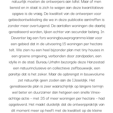
natuurlijk moeten de ontwerpers aan tafel. Maar of men
bereid en in staat is zich te wagen aan deze kwantitatieve
opgave is de vraag. De kwaliteit van de ontwerpen voor
gebiedsontwikkeling die we in deze publicatie aantreffen is
zonder meer overtuigend. De aantallen woningen die daarbij
gerealiseerd worden, lijken echter van secundair belang. In
Deventer lag een fors woningbouwprogramma klaar voor
een gebied dat in de uitvoering 15 woningen per hectare
telt. We zien nu een heel bijzonder plan met tiny houses in
een groene omgeving, verbonden door zandpaden, een
idylle in de stad. Bureau Urhahn bezorgde deze Hanzestad
een natuurinclusieve en collectieve zelfbouwwijk, een
pareltje dat is het zeker. Maar de opbrengst in bouwvolume
zet natuurlijk geen zoden aan de IJsseldijk. Het
gerealiseerde plan is zeer waarschijnlijk op langere termijn
wel beter en duurzamer dan hetgeen een snelle Vinex-
achtige actie – met 35 of meer woningen per hectare – had
opgeleverd. Het maakt duidelijk dat de ontwerppraktijk van
dit moment meer op heeft met de kwaliteit op de kleine