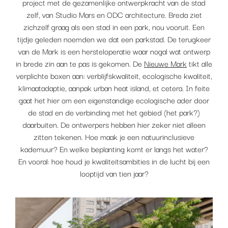
project met de gezamenlijke ontwerpkracht van de stad
zelf, van Studio Mars en ODC architecture. Breda ziet
zichzelf graag als een stad in een park, nou vooruit. Een
tijdje geleden noemden we dat een parkstad. De terugkeer
van de Mark is een hersteloperatie waar nogal wat ontwerp
in brede zin aan te pas is gekomen. De
Nieuwe Mark
tikt alle
verplichte boxen aan: verblijfskwaliteit, ecologische kwaliteit,
klimaatadaptie, aanpak urban heat island, et cetera. In feite
gaat het hier om een eigenstandige ecologische ader door
de stad en de verbinding met het gebied (het park?)
daarbuiten. De ontwerpers hebben hier zeker niet alleen
zitten tekenen. Hoe maak je een natuurinclusieve
kademuur? En welke beplanting komt er langs het water?
En vooral: hoe houd je kwaliteitsambities in de lucht bij een
looptijd van tien jaar?