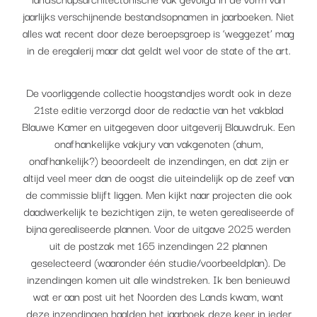
jaarlijks verschijnende bestandsopnamen in jaarboeken. Niet
alles wat recent door deze beroepsgroep is ‘weggezet’ mag
in de eregalerij maar dat geldt wel voor de state of the art.
De voorliggende collectie hoogstandjes wordt ook in deze
21ste editie verzorgd door de redactie van het vakblad
Blauwe Kamer en uitgegeven door uitgeverij Blauwdruk. Een
onafhankelijke vakjury van vakgenoten (ahum,
onafhankelijk?) beoordeelt de inzendingen, en dat zijn er
altijd veel meer dan de oogst die uiteindelijk op de zeef van
de commissie blijft liggen. Men kijkt naar projecten die ook
daadwerkelijk te bezichtigen zijn, te weten gerealiseerde of
bijna gerealiseerde plannen. Voor de uitgave 2025 werden
uit de postzak met 165 inzendingen 22 plannen
geselecteerd (waaronder één studie/voorbeeldplan). De
inzendingen komen uit alle windstreken. Ik ben benieuwd
wat er aan post uit het Noorden des Lands kwam, want
deze inzendingen haalden het jaarboek deze keer in ieder