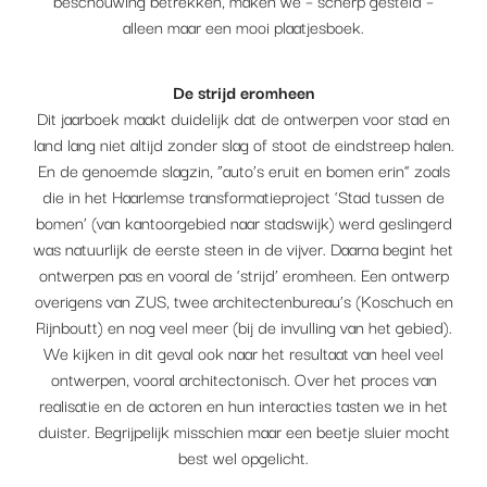
beschouwing betrekken, maken we – scherp gesteld –
alleen maar een mooi plaatjesboek.
De strijd eromheen
Dit jaarboek maakt duidelijk dat de ontwerpen voor stad en
land lang niet altijd zonder slag of stoot de eindstreep halen.
En de genoemde slagzin, “auto’s eruit en bomen erin” zoals
die in het Haarlemse transformatieproject ‘Stad tussen de
bomen’ (van kantoorgebied naar stadswijk) werd geslingerd
was natuurlijk de eerste steen in de vijver. Daarna begint het
ontwerpen pas en vooral de ‘strijd’ eromheen. Een ontwerp
overigens van ZUS, twee architectenbureau’s (Koschuch en
Rijnboutt) en nog veel meer (bij de invulling van het gebied).
We kijken in dit geval ook naar het resultaat van heel veel
ontwerpen, vooral architectonisch. Over het proces van
realisatie en de actoren en hun interacties tasten we in het
duister. Begrijpelijk misschien maar een beetje sluier mocht
best wel opgelicht.