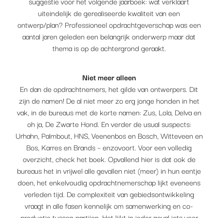
suggestie voor het volgende jaarboek: wat verklaart
uiteindelijk de gerealiseerde kwaliteit van een
ontwerp/plan? Professioneel opdrachtgeverschap was een
aantal jaren geleden een belangrijk onderwerp maar dat
thema is op de achtergrond geraakt.
Niet meer alleen
En dan de opdrachtnemers, het gilde van ontwerpers. Dit
zijn de namen! De al niet meer zo erg jonge honden in het
vak, in de bureaus met de korte namen: Zus, Lola, Delva en
oh ja, De Zwarte Hond. En verder de usual suspects:
Urhahn, Palmbout, HNS, Veenenbos en Bosch, Witteveen en
Bos, Karres en Brands – enzovoort. Voor een volledig
overzicht, check het boek. Opvallend hier is dat ook de
bureaus het in vrijwel alle gevallen niet (meer) in hun eentje
doen, het enkelvoudig opdrachtnemerschap lijkt eveneens
verleden tijd. De complexiteit van gebiedsontwikkeling
vraagt in alle fasen kennelijk om samenwerking en co-
productie tussen partijen. Het lijkt in ieder geval iets voor