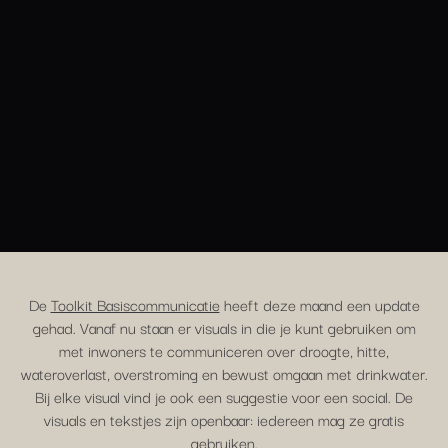
De
Toolkit Basiscommunicatie
heeft deze maand een update
gehad. Vanaf nu staan er visuals in die je kunt gebruiken om
met inwoners te communiceren over droogte, hitte,
wateroverlast, overstroming en bewust omgaan met drinkwater.
Bij elke visual vind je ook een suggestie voor een social. De
visuals en tekstjes zijn openbaar: iedereen mag ze gratis
gebruiken.