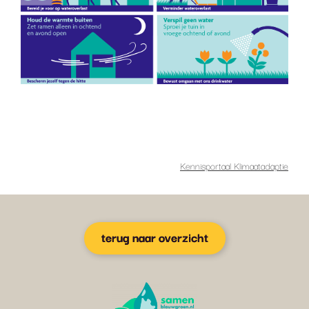
Kennisportaal Klimaatadaptie
terug naar overzicht