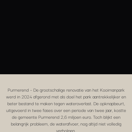
Purmerend – De grootschalige renovatie van het Kooimanpark
werd in 2024 afgerond met als doel het park aantrekkelijker en
beter bestand te maken tegen wateroverlast. De opknapbeurt,
uitgevoerd in twee fases over een periode van twee jaar, kostte
de gemeente Purmerend 2,6 miljoen euro. Toch blijkt een
belangrijk probleem, de waterafvoer, nog altijd niet volledig
verholpen.