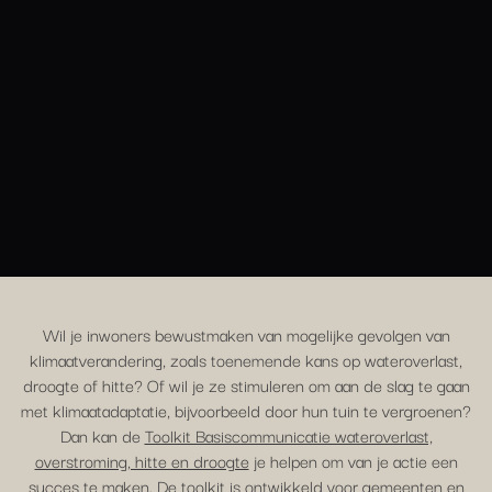
Wil je inwoners bewustmaken van mogelijke gevolgen van
klimaatverandering, zoals toenemende kans op wateroverlast,
droogte of hitte? Of wil je ze stimuleren om aan de slag te gaan
met klimaatadaptatie, bijvoorbeeld door hun tuin te vergroenen?
Dan kan de
Toolkit Basiscommunicatie wateroverlast,
overstroming, hitte en droogte
je helpen om van je actie een
succes te maken. De toolkit is ontwikkeld voor gemeenten en