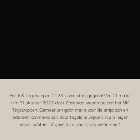
Het NK Tegelwippen 2023 is van start gegaan! Van 21 maart
t/m 31 oktober 2023 doet Zaanstad weer mee aan het NK
Tegelwippen. Gemeenten gaan met elkaar de strijd aan en
iedereen kan meedoen door tegels te wippen in z'n eigen
voor-, achter-, of geveltuin. Doe jij ook weer mee?