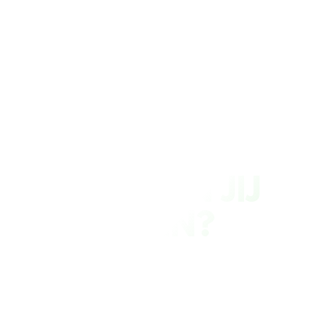
BLAUW EN
GROEN
WAT KUN JIJ
DOEN?
SAMEN BLAUWGROEN