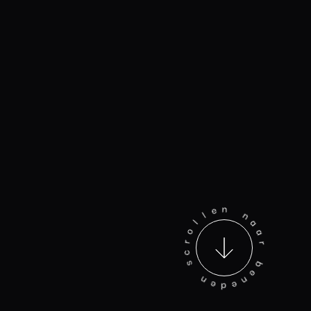
l
l
o
e
r
n
c
s
n
a
n
a
e
r
d
e
b
n
e